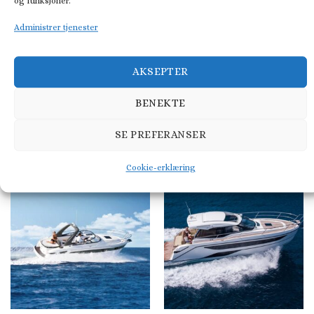
og funksjoner.
Administrer tjenester
AKSEPTER
BENEKTE
SEILBÅT
CABINCRUISER
Beneteau Oceanis 30.1
Bavaria S30 Open
SE PREFERANSER
Cookie-erklæring