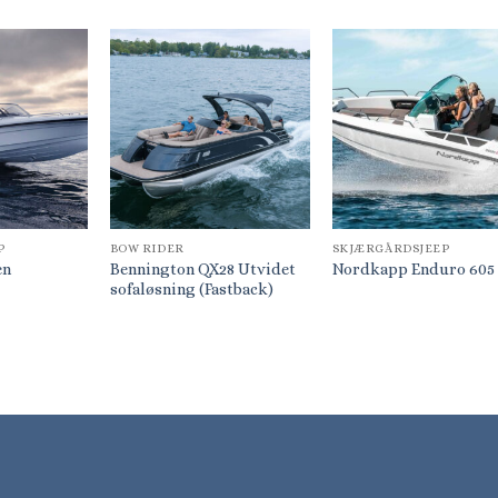
P
BOW RIDER
SKJÆRGÅRDSJEEP
Bennington QX28 Utvidet
en
Nordkapp Enduro 605
sofaløsning (Fastback)