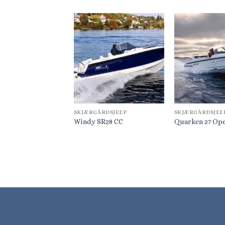
SKJÆRGÅRDSJEEP
SKJÆRGÅRDSJEE
Windy SR28 CC
Quarken 27 Op