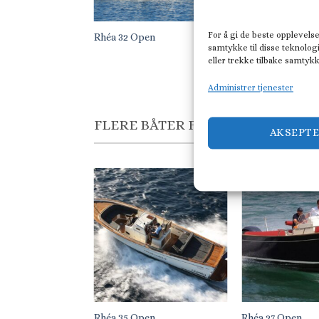
For å gi de beste opplevelse
en
Rhéa 32 Open
Rhéa 23 Open
samtykke til disse teknologi
eller trekke tilbake samtyk
Administrer tjenester
FLERE BÅTER FRA RHÉA
AKSEPT
imonier
Rhéa 35 Open
Rhéa 27 Open