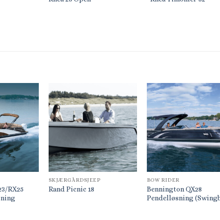
SKJÆRGÅRDSJEEP
BOW RIDER
23/RX25
Bennington QX28
Rand Picnic 18
sning
Pendelløsning (Swing