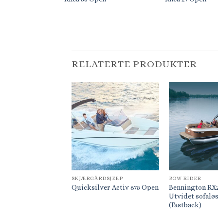
RELATERTE PRODUKTER
SKJÆRGÅRDSJEEP
BOW RIDER
Bennington RX
Quicksilver Activ 675 Open
Utvidet sofalø
(Fastback)