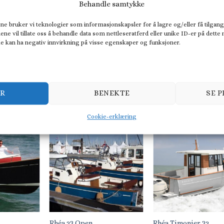
Behandle samtykke
ne bruker vi teknologier som informasjonskapsler for å lagre og/eller få tilgang
Rhéa 27 Open
Rhéa 27 Escapade
ene vil tillate oss å behandle data som nettleseratferd eller unike ID-er på dette
ke kan ha negativ innvirkning på visse egenskaper og funksjoner.
ER
BENEKTE
SE 
Cookie-erklæring
Rhéa 23 Open
Rhéa Timonier 32