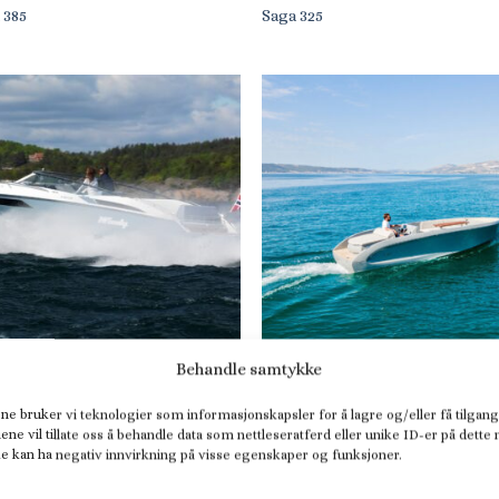
 385
Saga 325
Behandle samtykke
NCRUISER
SKJÆRGÅRDSJEEP
y 32 Grand Zonda
Rand Mana 23
ne bruker vi teknologier som informasjonskapsler for å lagre og/eller få tilgang
ene vil tillate oss å behandle data som nettleseratferd eller unike ID-er på dette
ke kan ha negativ innvirkning på visse egenskaper og funksjoner.