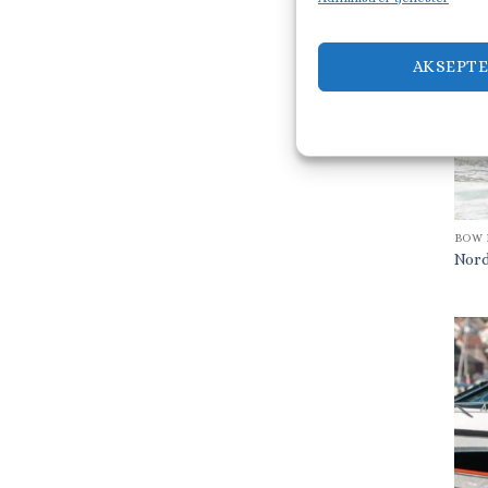
AKSEPT
BOW 
Nord