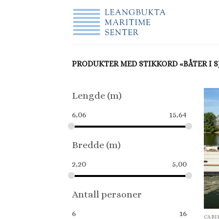
Skip
to
content
PRODUKTER MED STIKKORD «BÅTER I S
Lengde (m)
6,06
15,64
Bredde (m)
2,20
5,00
Antall personer
6
16
CABI