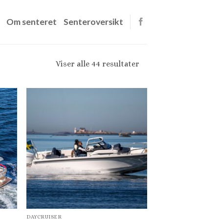
Om senteret
Senteroversikt
Sortert
Viser alle 44 resultater
etter
gjennomsnitlig
vurdering
DAYCRUISER