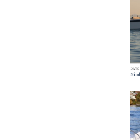
DAYC
Nim