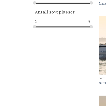
Lins
Antall soveplasser
2
8
DAYC
Nim