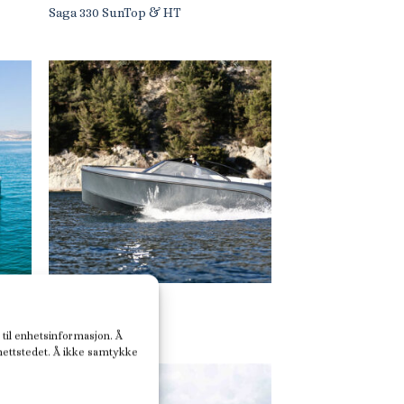
Saga 330 SunTop & HT
DAYCRUISER
Rand Leisure 28
 til enhetsinformasjon. Å
 nettstedet. Å ikke samtykke