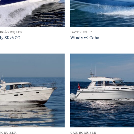
RGÅRDSJEEP
DAYCRUISER
y SR28 CC
Windy 29 Coho
NCRUISER
CABINCRUISER