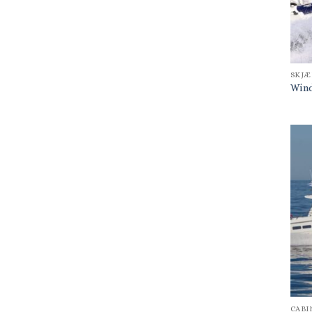
SKJÆ
Wind
CABI