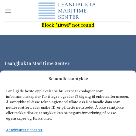
Skip
to
content
Block
"18790"
not found
Leangbukta Maritime Senter
Leangbukta Maritime Senter er Norges største samlingsplass
Behandle samtykke
for båtbransjen, med over 7 000 kvm ustillingshaller.
For å gi de beste opplevelsene bruker vi teknologier som
informasjonskapsler for å lagre og/eller få tilgang til enhetsinformasjon.
Å samtykke til disse teknologiene vil tillate oss å behandle data som
nettleseratferd eller unike ID-er på dette nettstedet. Å ikke samtykke
eller trekke tilbake samtykke kan ha negativ innvirkning på visse
Leie lokaler?
egenskaper og funksjoner.
Ønsker du å leie lokaler hos oss? Kontakt: Mail:
Administrer tjenester
marina@askermarina.no