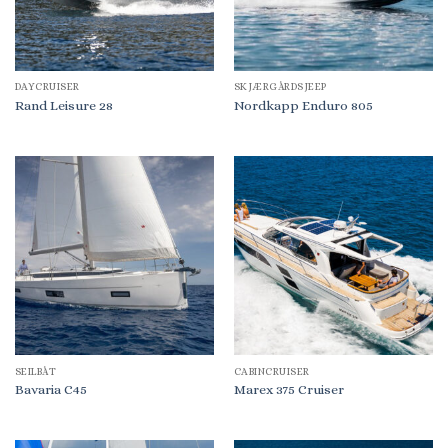
DAYCRUISER
SKJÆRGÅRDSJEEP
Rand Leisure 28
Nordkapp Enduro 805
SEILBÅT
CABINCRUISER
Bavaria C45
Marex 375 Cruiser