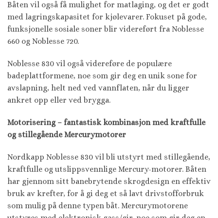
Båten vil også få mulighet for matlaging, og det er godt
med lagringskapasitet for kjølevarer. Fokuset på gode,
funksjonelle sosiale soner blir videreført fra Noblesse
660 og Noblesse 720.
Noblesse 830 vil også videreføre de populære
badeplattformene, noe som gir deg en unik sone for
avslapning, helt ned ved vannflaten, når du ligger
ankret opp eller ved brygga.
Motorisering – fantastisk kombinasjon med kraftfulle
og stillegående Mercurymotorer
Nordkapp Noblesse 830 vil bli utstyrt med stillegående,
kraftfulle og utslippsvennlige Mercury-motorer. Båten
har gjennom sitt banebrytende skrogdesign en effektiv
bruk av krefter, for å gi deg et så lavt drivstofforbruk
som mulig på denne typen båt. Mercurymotorene
utstyres med elektronisk gass/gir, noe som gir deg en