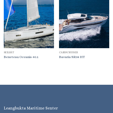
SEILBÅT
CABINCRUISER
Beneteau Oceanis 40.1
Bavaria SR38 HT
Leangbukta Maritime Senter