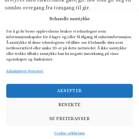
sømløs overgang fra tomgang til gir.
Behandle samtykke
For å gi de beste opplevelsene bruker vi teknologier som
informasjonskapsler for å lagre og/eller få tilgang til enhetsinformasjon.
FLERE BÅTER I NOBLESSE-SERIEN FRA NORDKAPP
Å samtykke til disse teknologiene vil tillate oss å behandle data som
nettleseratferd eller unike ID-er på dette nettstedet. Å ikke samtykke
eller trekke tilbake samtykke kan ha negativ innvirkning på visse
egenskaper og funksjoner.
Administrer tjenester
AKSEPTER
BENEKTE
SE PREFERANSER
Nordkapp Noblesse 790
Nordkapp Noblesse 720
Cookie-erklæring