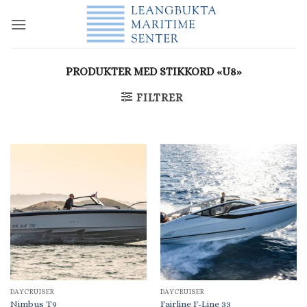
Skip
to
content
PRODUKTER MED STIKKORD «U8»
FILTRER
DAYCRUISER
DAYCRUISER
Nimbus T9
Fairline F-Line 33