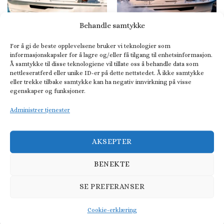
Behandle samtykke
For å gi de beste opplevelsene bruker vi teknologier som
DAYCRUISER
PILOTHOUSE OG STYRHUSBÅT
informasjonskapsler for å lagre og/eller få tilgang til enhetsinformasjon.
Nimbus T11
Nimbus C11
Å samtykke til disse teknologiene vil tillate oss å behandle data som
nettleseratferd eller unike ID-er på dette nettstedet. Å ikke samtykke
eller trekke tilbake samtykke kan ha negativ innvirkning på visse
egenskaper og funksjoner.
Administrer tjenester
AKSEPTER
BENEKTE
SE PREFERANSER
DAYCRUISER
SKJÆRGÅRDSJEEP
Nordkapp Noblesse 790
Nordkapp Enduro 805
Cookie-erklæring