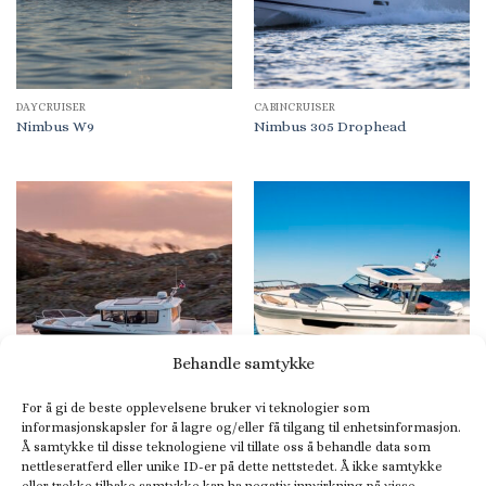
DAYCRUISER
CABINCRUISER
Nimbus W9
Nimbus 305 Drophead
Behandle samtykke
For å gi de beste opplevelsene bruker vi teknologier som
PILOTHOUSE OG STYRHUSBÅT
DAYCRUISER
informasjonskapsler for å lagre og/eller få tilgang til enhetsinformasjon.
Nimbus C9
Nimbus T11
Å samtykke til disse teknologiene vil tillate oss å behandle data som
nettleseratferd eller unike ID-er på dette nettstedet. Å ikke samtykke