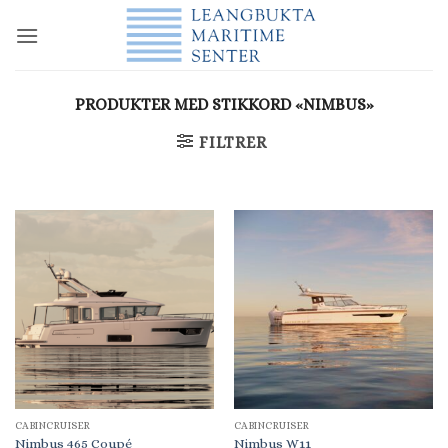
Skip
to
content
PRODUKTER MED STIKKORD «NIMBUS»
FILTRER
CABINCRUISER
CABINCRUISER
Nimbus 465 Coupé
Nimbus W11