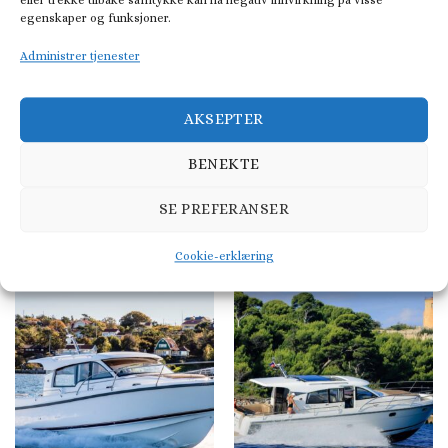
eller trekke tilbake samtykke kan ha negativ innvirkning på visse
egenskaper og funksjoner.
Administrer tjenester
AKSEPTER
BENEKTE
SE PREFERANSER
PILOTHOUSE OG STYRHUSBÅT
CABINCRUISER
Nimbus C11
Nimbus 305 Coupé
Cookie-erklæring