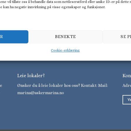
ene vil tillate oss å behandle data som nettleseratferd eller unike ID-er på dette
bus W11
Nimbus W9
ke kan ha negativ innvirkning på visse egenskaper og funksjoner.
ER
BENEKTE
SE 
Cookie-erklæring
Leie lokaler?
Kon
e
Ønsker du å leie lokaler hos oss? Kontakt: Mail:
Adre
0
marina@askermarina.no
V