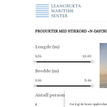
Skip
to
content
PRODUKTER MED STIKKORD «N-DAYCRU
Lengde (m)
9,35
12,40
Bredde (m)
2,95
3,46
Antall personer
8
12
For å gi de beste opplevelse
CABI