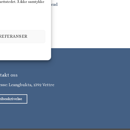
 nettstedet. Å ikke samtykke
Nimbus 305 Drophead
PREFERANSER
takt oss
sse: Leangbukta, 1392 Vettre
eibeskrivelse