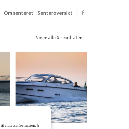
Om senteret
Senteroversikt
Sortert
Viser alle 3 resultater
etter
gjennomsnitlig
vurdering
 til enhetsinformasjon. Å
CABINCRUISER