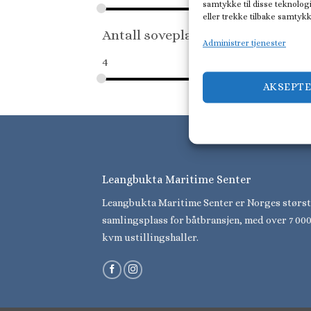
samtykke til disse teknologi
Nim
eller trekke tilbake samtyk
Antall soveplasser
Administrer tjenester
4
6
AKSEPT
Leangbukta Maritime Senter
Leangbukta Maritime Senter er Norges størst
samlingsplass for båtbransjen, med over 7 00
kvm ustillingshaller.