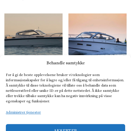
Behandle samtykke
For å gi de beste opplevelsene bruker vi teknologier som
DAYCRUISER
CABINCRUISER
informasjonskapsler for å lagre og/eller få tilgang til enhetsinformasjon.
Nimbus W9
Nimbus 305 Drophead
Å samtykke til disse teknologiene vil tillate oss å behandle data som
nettleseratferd eller unike ID-er på dette nettstedet. Å ikke samtykke
eller trekke tilbake samtykke kan ha negativ innvirkning på visse
egenskaper og funksjoner.
Administrer tjenester
AKSEPTER