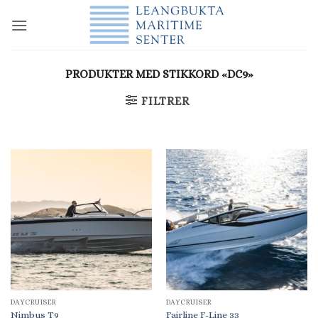
Skip
to
content
PRODUKTER MED STIKKORD «DC9»
FILTRER
DAYCRUISER
DAYCRUISER
Nimbus T9
Fairline F-Line 33