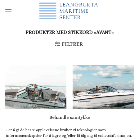
Skip
to
content
PRODUKTER MED STIKKORD «AVANT»
FILTRER
Behandle samtykke
For å gi de beste opplevelsene bruker vi teknologier som
BOW RIDER
BOW RIDER
informasjonskapsler for å lagre og/eller få tilgang til enhetsinformasjon.
Nordkapp Avant 605
Nordkapp Avant 705