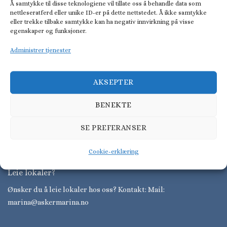
Å samtykke til disse teknologiene vil tillate oss å behandle data som
nettleseratferd eller unike ID-er på dette nettstedet. Å ikke samtykke
eller trekke tilbake samtykke kan ha negativ innvirkning på visse
egenskaper og funksjoner.
Administrer tjenester
AKSEPTER
Leangbukta Maritime Senter
Leangbukta Maritime Senter er Norges største samlingsplass
BENEKTE
for båtbransjen, med over 7 000 kvm ustillingshaller.
SE PREFERANSER
Cookie-erklæring
Leie lokaler?
Ønsker du å leie lokaler hos oss? Kontakt: Mail:
marina@askermarina.no